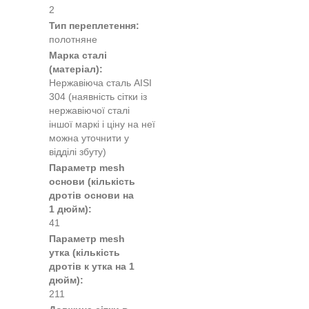
2
Тип переплетення:
полотняне
Марка сталі
(матеріал):
Нержавіюча сталь AISI
304 (наявність сітки із
нержавіючої сталі
іншої маркі і ціну на неї
можна уточнити у
відділі збуту)
Параметр mesh
основи (кількість
дротів основи на
1 дюйм):
41
Параметр mesh
утка (кількість
дротів к утка на 1
дюйм):
211