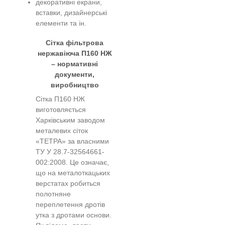
декоративні екрани,
вставки, дизайнерські
елементи та ін.
Сітка фільтрова
нержавіюча П160 НЖ
– нормативні
документи,
виробництво
Сітка П160 НЖ
виготовляється
Харківським заводом
металевих сіток
«ТЕТРА» за власними
ТУ У 28.7-32564661-
002:2008. Це означає,
що на металоткацьких
верстатах робиться
полотняне
переплетення дротів
утка з дротами основи.