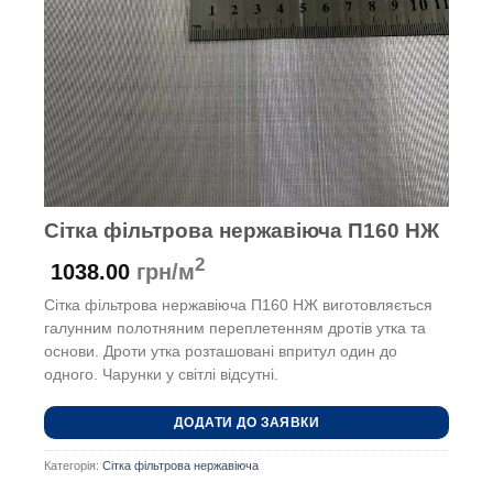
Сітка фільтрова нержавіюча П160 НЖ
2
1038.00
грн/м
Сітка фільтрова нержавіюча П160 НЖ виготовляється
галунним полотняним переплетенням дротів утка та
основи. Дроти утка розташовані впритул один до
одного. Чарунки у світлі відсутні.
ДОДАТИ ДО ЗАЯВКИ
Категорія:
Сітка фільтрова нержавіюча