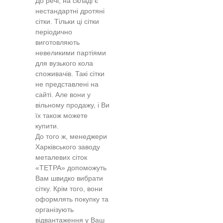
До речі, на складі є
нестандартні дротяні
сітки. Тільки ці сітки
періодично
виготовляють
невеликими партіями
для вузького кола
споживачів. Такі сітки
не представлені на
сайті. Але вони у
вільному продажу, і Ви
їх також можете
купити.
До того ж, менеджери
Харківського заводу
металевих сіток
«ТЕТРА» допоможуть
Вам швидко вибрати
сітку. Крім того, вони
оформлять покупку та
організують
відвантаження у Ваш