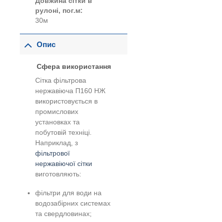
Довжина сітки в
рулоні, пог.м:
30м
Опис
Сфера використання
Сітка фільтрова
нержавіюча П160 НЖ
використовується в
промислових
установках та
побутовій техніці.
Наприклад, з
фільтрової
нержавіючої сітки
виготовляють:
фільтри для води на
водозабірних системах
та свердловинах;