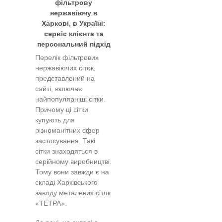
фільтрову
нержавіючу в
Харкові, в Україні:
сервіс клієнта та
персональний підхід
Перелік фільтрових
нержавіючих сіток,
представлений на
сайті, включає
найпопулярніші сітки.
Причому ці сітки
купують для
різноманітних сфер
застосування. Такі
сітки знаходяться в
серійному виробництві.
Тому вони завжди є на
складі Харківського
заводу металевих сіток
«ТЕТРА».