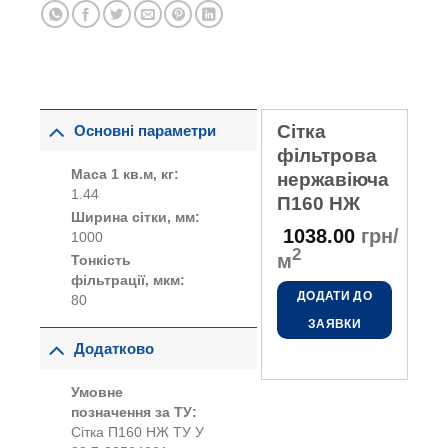
Сітка
Основні параметри
фільтрова
Маса 1 кв.м, кг:
нержавіюча
1.44
П160 НЖ
Ширина сітки, мм:
1038.00
грн/
1000
2
м
Тонкість
фільтрації, мкм:
ДОДАТИ ДО
80
ЗАЯВКИ
Додатково
Умовне
позначення за ТУ:
Сітка П160 НЖ ТУ У