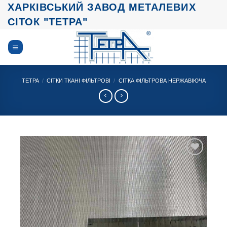
Skip
ХАРКІВСЬКИЙ ЗАВОД МЕТАЛЕВИХ
to
СІТОК "ТЕТРА"
content
ТЕТРА
/
СІТКИ ТКАНІ ФІЛЬТРОВІ
/
СІТКА ФІЛЬТРОВА НЕРЖАВІЮЧА