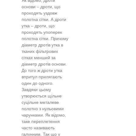
Як відомо, дроти
основи – дроти, що
проходять уздовж
полотна сітки. А дроти
утка – дроти, що
проходять упоперек
полотна сітки. Причому
діаметр дротів утка в
тканих фільтрових
сітках менший за
діаметр дротів основи.
До того ж дроти утка
впритул прилягають
один до одного.
Завдяки цьому
утворюється щільне
суцільне металеве
полотно з нульовими
чарунками. Як відомо,
таке переплетення
часто називають
галунним. Так що у