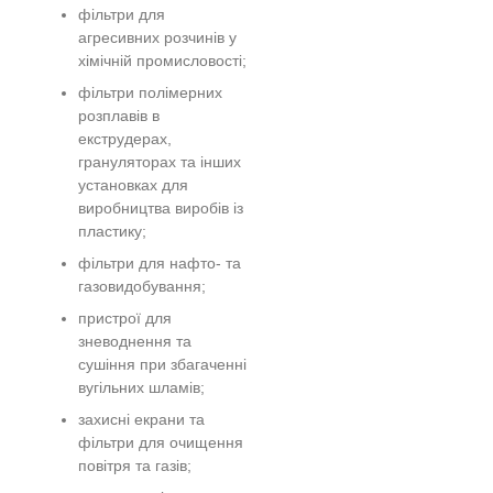
фільтри для
агресивних розчинів у
хімічній промисловості;
фільтри полімерних
розплавів в
екструдерах,
грануляторах та інших
установках для
виробництва виробів із
пластику;
фільтри для нафто- та
газовидобування;
пристрої для
зневоднення та
сушіння при збагаченні
вугільних шламів;
захисні екрани та
фільтри для очищення
повітря та газів;