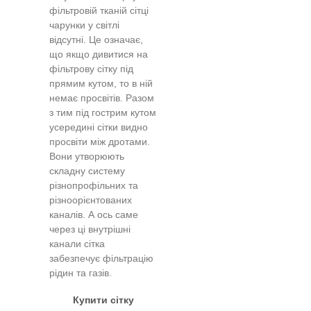
фільтровій тканій сітці
чарунки у світлі
відсутні. Це означає,
що якщо дивитися на
фільтрову сітку під
прямим кутом, то в ній
немає просвітів. Разом
з тим під гострим кутом
усередині сітки видно
просвіти між дротами.
Вони утворюють
складну систему
різнопрофільних та
різноорієнтованих
каналів. А ось саме
через ці внутрішні
канали сітка
забезпечує фільтрацію
рідин та газів.
Купити сітку