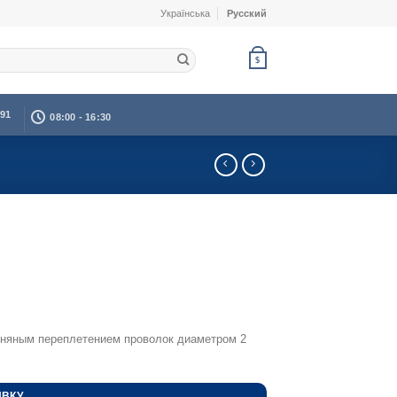
Українська
Русский
$
391
08:00 - 16:30
тняным переплетением проволок диаметром 2
ЯВКУ