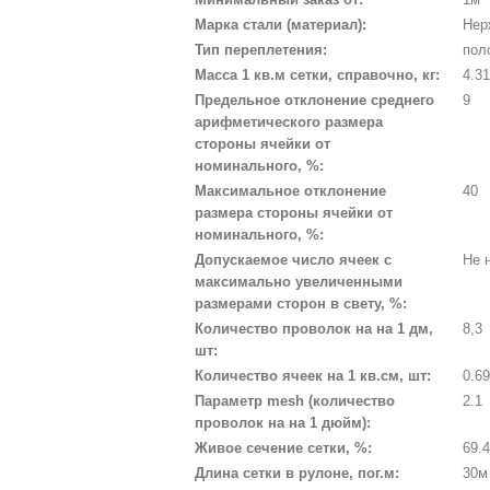
Марка стали (материал):
Нер
Тип переплетения:
пол
Масса 1 кв.м сетки, справочно, кг:
4.3
Предельное отклонение среднего
9
арифметического размера
стороны ячейки от
номинального, %:
Максимальное отклонение
40
размера стороны ячейки от
номинального, %:
Допускаемое число ячеек с
Не 
максимально увеличенными
размерами сторон в свету, %:
Количество проволок на на 1 дм,
8,3
шт:
Количество ячеек на 1 кв.см, шт:
0.6
Параметр mesh (количество
2.1
проволок на на 1 дюйм):
Живое сечение сетки, %:
69.
Длина сетки в рулоне, пог.м:
30м