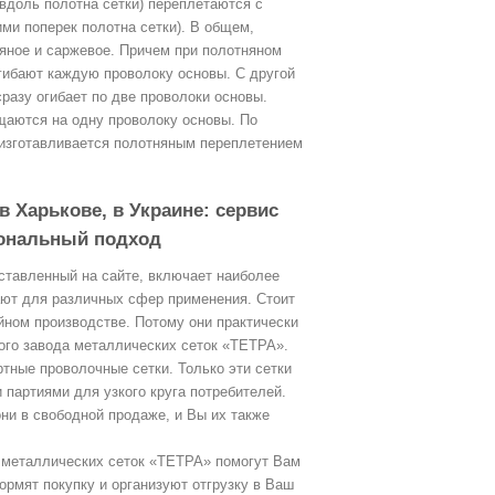
вдоль полотна сетки) переплетаются с
ми поперек полотна сетки). В общем,
яное и саржевое. Причем при полотняном
гибают каждую проволоку основы. С другой
разу огибает по две проволоки основы.
щаются на одну проволоку основы. По
 изготавливается полотняным переплетением
 Харькове, в Украине: сервис
сональный подход
ставленный на сайте, включает наиболее
ают для различных сфер применения. Стоит
ийном производстве. Потому они практически
кого завода металлических сеток «ТЕТРА».
ртные проволочные сетки. Только эти сетки
партиями для узкого круга потребителей.
они в свободной продаже, и Вы их также
 металлических сеток «ТЕТРА» помогут Вам
ормят покупку и организуют отгрузку в Ваш