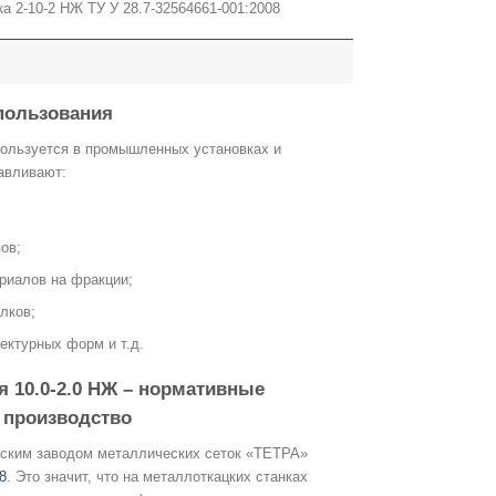
ка 2-10-2 НЖ ТУ У 28.7-32564661-001:2008
пользования
пользуется в промышленных установках и
тавливают:
ов;
риалов на фракции;
лков;
ектурных форм и т.д.
я
10.0-2.0
НЖ – нормативные
 производство
овским заводом металлических сеток «ТЕТРА»
8
. Это значит, что на металлоткацких станках