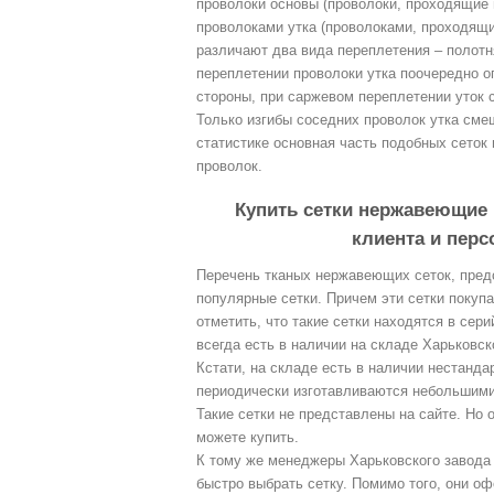
проволоки основы (проволоки, проходящие 
проволоками утка (проволоками, проходящи
различают два вида переплетения – полотн
переплетении проволоки утка поочередно о
стороны, при саржевом переплетении уток с
Только изгибы соседних проволок утка сме
статистике основная часть подобных сеток
проволок.
Купить сетки нержавеющие в
клиента и пер
Перечень тканых нержавеющих сеток, пред
популярные сетки. Причем эти сетки покуп
отметить, что такие сетки находятся в сер
всегда есть в наличии на складе Харьковс
Кстати, на складе есть в наличии нестанда
периодически изготавливаются небольшими 
Такие сетки не представлены на сайте. Но 
можете купить.
К тому же менеджеры Харьковского завода
быстро выбрать сетку. Помимо того, они оф