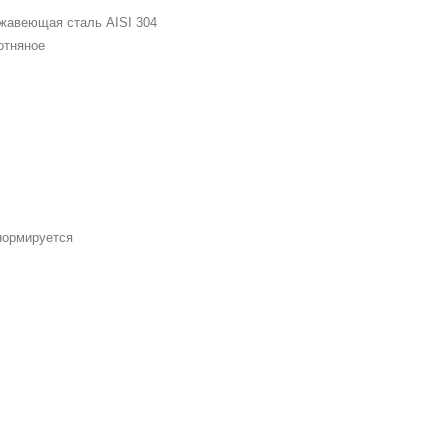
жавеющая сталь AISI 304
отняное
1
нормируется
9
4