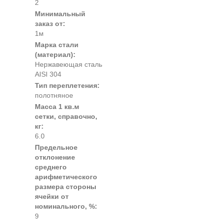
2
Минимальный
заказ от:
1м
Марка стали
(материал):
Нержавеющая сталь
AISI 304
Тип переплетения:
полотняное
Масса 1 кв.м
сетки, справочно,
кг:
6.0
Предельное
отклонение
среднего
арифметического
размера стороны
ячейки от
номинального, %:
9