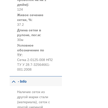
дюйм):
124
Живое сечение
сетки, %:
37.2
Длина сетки в
рулоне, пог.м:
30м
Условное
обозначение по
ТУ:
Сетка 2-0125-008 НП2
ТУ У 28.7-32564661-
001:2008
- Info
Наличие сеток из
другой марки стали
(материала), сеток с
другой шириной