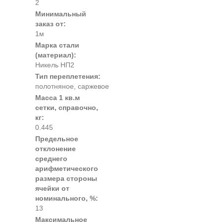
2
Минимальный
заказ от:
1м
Марка стали
(материал):
Никель НП2
Тип переплетения:
полотняное, саржевое
Масса 1 кв.м
сетки, справочно,
кг:
0.445
Предельное
отклонение
среднего
арифметического
размера стороны
ячейки от
номинального, %:
13
Максимальное