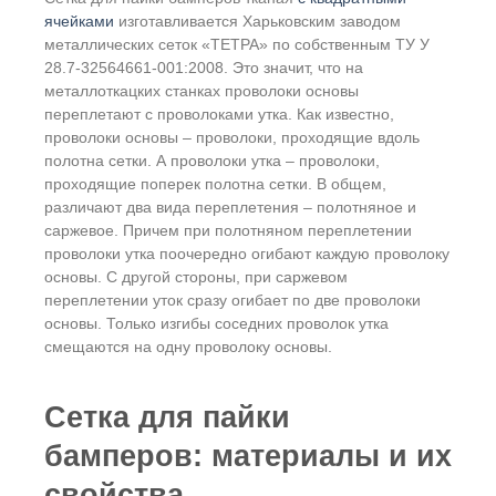
ячейками
изготавливается Харьковским заводом
металлических сеток «ТЕТРА» по собственным ТУ У
28.7-32564661-001:2008. Это значит, что на
металлоткацких станках проволоки основы
переплетают с проволоками утка. Как известно,
проволоки основы – проволоки, проходящие вдоль
полотна сетки. А проволоки утка – проволоки,
проходящие поперек полотна сетки. В общем,
различают два вида переплетения – полотняное и
саржевое. Причем при полотняном переплетении
проволоки утка поочередно огибают каждую проволоку
основы. С другой стороны, при саржевом
переплетении уток сразу огибает по две проволоки
основы. Только изгибы соседних проволок утка
смещаются на одну проволоку основы.
Сетка для пайки
бамперов:
материалы и их
свойства