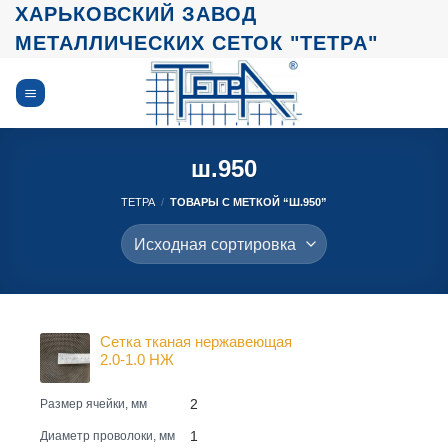
Skip
ХАРЬКОВСКИЙ ЗАВОД
to
МЕТАЛЛИЧЕСКИХ СЕТОК "ТЕТРА"
content
ш.950
ТЕТРА
/
ТОВАРЫ С МЕТКОЙ “Ш.950”
Сетка тканая нержавеющая
2.0-1.0 НЖ
2
Размер ячейки, мм
1
Диаметр проволоки, мм