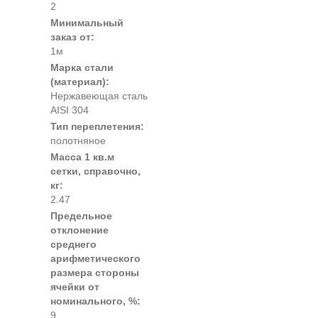
2
Минимальный
заказ от:
1м
Марка стали
(материал):
Нержавеющая сталь
AISI 304
Тип переплетения:
полотняное
Масса 1 кв.м
сетки, справочно,
кг:
2.47
Предельное
отклонение
среднего
арифметического
размера стороны
ячейки от
номинального, %:
9