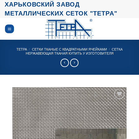
Skip
ХАРЬКОВСКИЙ ЗАВОД
to
МЕТАЛЛИЧЕСКИХ СЕТОК "ТЕТРА"
content
ТЕТРА
/
СЕТКИ ТКАНЫЕ С КВАДРАТНЫМИ ЯЧЕЙКАМИ
/
СЕТКА
НЕРЖАВЕЮЩАЯ ТКАНАЯ КУПИТЬ У ИЗГОТОВИТЕЛЯ