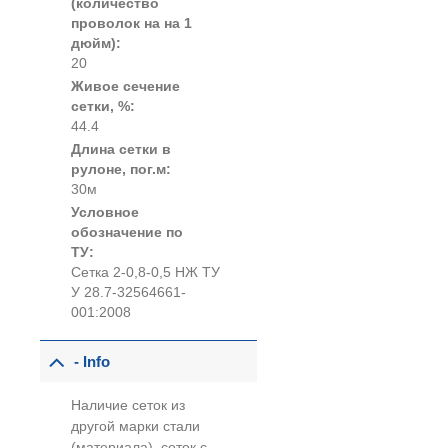
(количество
проволок на на 1
дюйм):
20
Живое сечение
сетки, %:
44.4
Длина сетки в
рулоне, пог.м:
30м
Условное
обозначение по
ТУ:
Сетка 2-0,8-0,5 НЖ ТУ
У 28.7-32564661-
001:2008
- Info
Наличие сеток из
другой марки стали
(материала), сеток с