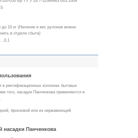
-100-030 Бр ТУ У 28.7-32564661-003:2009
15
4 до 10 кг (Наличие и вес рулонов можно
чнить в отделе сбыта)
9…0,1
пользования
я в ректификационных колоннах бытовых
роме того, насадки Панченкова применяются в
.
дной, бронзовой или из нержавеющей
й насадки Панченкова