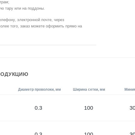
трам;
ую тару или на поддоны.
телефону, электронной почте, через
олее того, заказ можете оформить прямо на
РОДУКЦИЮ
Диаметр проволоки, мм
Ширина сетки, мм
Миним
0.3
100
30
0.3
100
30