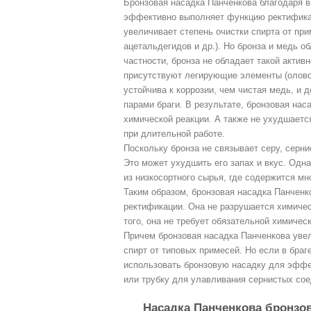
Бронзовая насадка Панченкова благодаря в
эффективно выполняет функцию ректифика
увеличивает степень очистки спирта от пр
ацетальдегидов и др.). Но бронза и медь 
частности, бронза не обладает такой активн
присутствуют легирующие элементы (олово,
устойчива к коррозии, чем чистая медь, и 
парами браги. В результате, бронзовая нас
химической реакции. А также не ухудшаетс
при длительной работе.
Поскольку бронза не связывает серу, серни
Это может ухудшить его запах и вкус. Одна
из низкосортного сырья, где содержится м
Таким образом, бронзовая насадка Панчен
ректификации. Она не разрушается химичес
того, она не требует обязательной химичес
Причем бронзовая насадка Панченкова уве
спирт от типовых примесей. Но если в браг
использовать бронзовую насадку для эфф
или трубку для улавливания сернистых сое
Насадка Панченкова бронзо