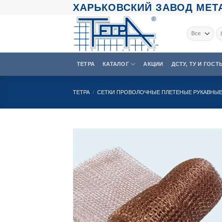
Skip
ХАРЬКОВСКИЙ ЗАВОД МЕТА
to
content
Ис
ТЕТРА
КАТАЛОГ
АКЦИИ
ДСТУ, ТУ И ГОСТ
ТЕТРА
/
СЕТКИ ПРОВОЛОЧНЫЕ ПЛЕТЕНЫЕ РУКАВНЫЕ