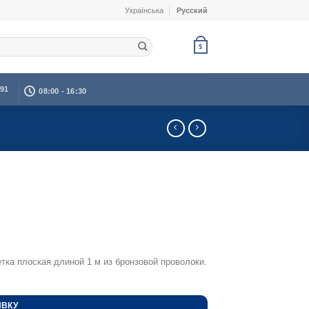
Українська
Русский
$
391
08:00 - 16:30
тка плоская длиной 1 м из бронзовой проволоки.
ЯВКУ