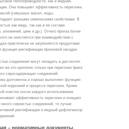
ысокой теплопроводности, как и медная,
ции. Она повышает эффективность перегонки,
имесей (сивушных масел, воды,
обладают разными химическими свойствами. В
остью как медь, так как в ее составе
 алюминий, цинк и др.). Отчего бронза более
долго не окисляется при взаимодействии с
адка практически не загрязняется продуктами
я функция ректификации бронзовой насадки
стые соединения могут попадать в дистиллят.
ко же это критично только при перегонке браги
ного серосодержащих соединений.
кова долговечна и хорошо выполняет функцию
кой коррозией в процессе перегонки. Кроме
кой очистки после каждого использования.
личивает эффективность перегонки и очищает
е много сернистых соединений, то лучше
ективной ректификации и медный дефлегматор
динений.
вая – нормативные документы,