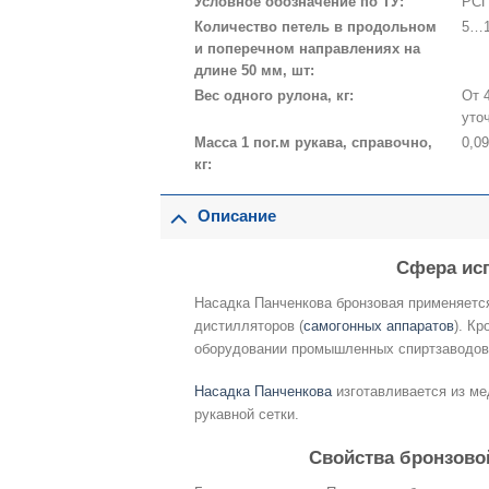
Условное обозначение по ТУ:
РСП
Количество петель в продольном
5…
и поперечном направлениях на
длине 50 мм, шт:
Вес одного рулона, кг:
От 
уто
Масса 1 пог.м рукава, справочно,
0,0
кг:
Описание
Сфера ис
Насадка Панченкова бронзовая применяетс
дистилляторов (
самогонных аппаратов
). К
оборудовании промышленных спиртзаводов
Насадка Панченкова
изготавливается из ме
рукавной сетки.
Свойства бронзово