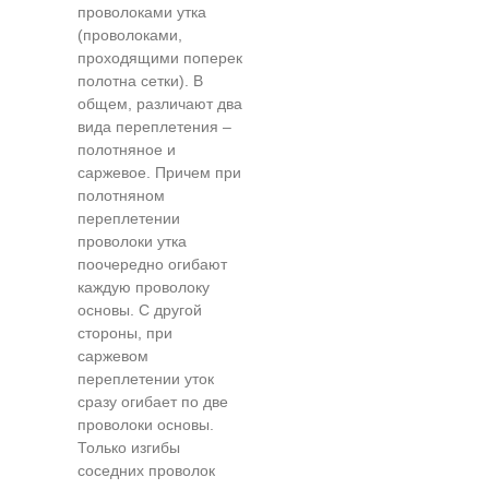
проволоками утка
(проволоками,
проходящими поперек
полотна сетки). В
общем, различают два
вида переплетения –
полотняное и
саржевое. Причем при
полотняном
переплетении
проволоки утка
поочередно огибают
каждую проволоку
основы. С другой
стороны, при
саржевом
переплетении уток
сразу огибает по две
проволоки основы.
Только изгибы
соседних проволок