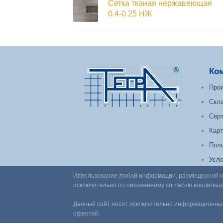
Сетка тканая нержавеющая
0.4-0.25 НЖ
Ко
Прои
Скл
Сер
Карт
Поли
Усло
Использование любой информации, размещенной на 
исключительно по письменному согласию владельца
Данный сайт носит исключительно информационный
офертой.