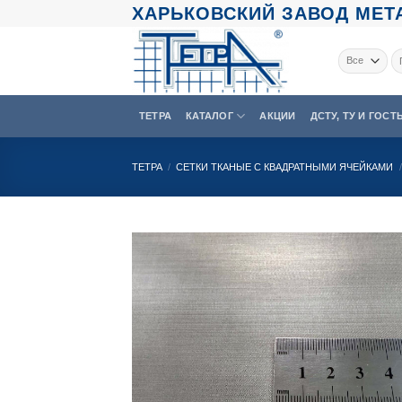
Skip
ХАРЬКОВСКИЙ ЗАВОД МЕТА
to
content
Ис
ТЕТРА
КАТАЛОГ
АКЦИИ
ДСТУ, ТУ И ГОСТ
ТЕТРА
/
СЕТКИ ТКАНЫЕ С КВАДРАТНЫМИ ЯЧЕЙКАМИ
/