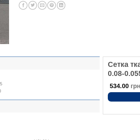
Сетка т
0.08-0.0
8
55
534.00
грн
0