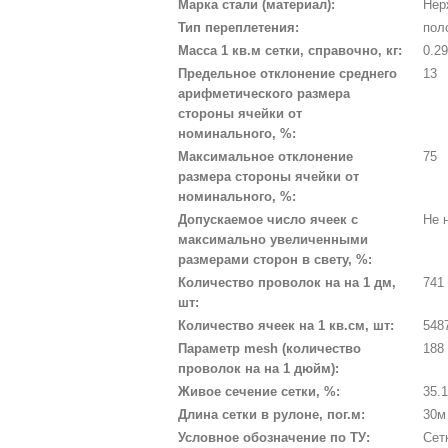
Марка стали (материал):
Нер
Тип переплетения:
пол
Масса 1 кв.м сетки, справочно, кг:
0.2
Предельное отклонение среднего
13
арифметического размера
стороны ячейки от
номинального, %:
Максимальное отклонение
75
размера стороны ячейки от
номинального, %:
Допускаемое число ячеек с
Не 
максимально увеличенными
размерами сторон в свету, %:
Количество проволок на на 1 дм,
741
шт:
Количество ячеек на 1 кв.см, шт:
548
Параметр mesh (количество
188
проволок на на 1 дюйм):
Живое сечение сетки, %:
35.
Длина сетки в рулоне, пог.м:
30м
Условное обозначение по ТУ:
Сет