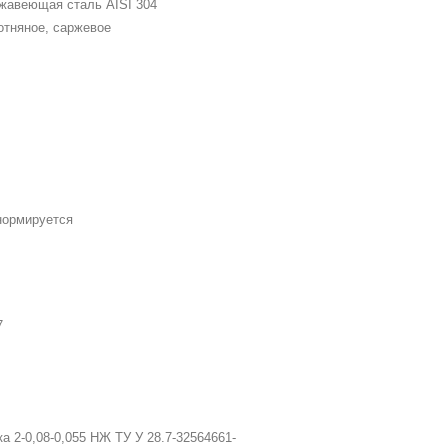
жавеющая сталь AISI 304
отняное, саржевое
9
нормируется
7
1
ка 2-0,08-0,055 НЖ ТУ У 28.7-32564661-