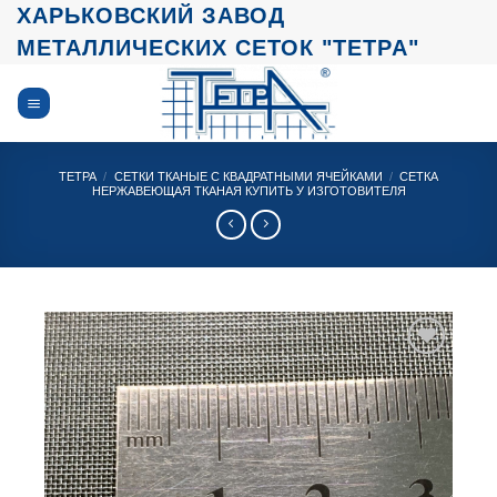
Skip
ХАРЬКОВСКИЙ ЗАВОД
to
МЕТАЛЛИЧЕСКИХ СЕТОК "ТЕТРА"
content
ТЕТРА
/
СЕТКИ ТКАНЫЕ С КВАДРАТНЫМИ ЯЧЕЙКАМИ
/
СЕТКА
НЕРЖАВЕЮЩАЯ ТКАНАЯ КУПИТЬ У ИЗГОТОВИТЕЛЯ