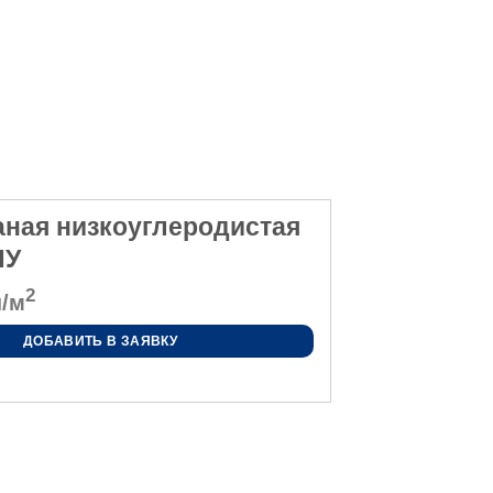
аная низкоуглеродистая
НУ
2
/м
ДОБАВИТЬ В ЗАЯВКУ