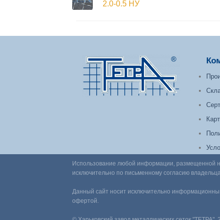
2.0-0.5 НУ
Ко
Прои
Скл
Сер
Карт
Поли
Усло
Использование любой информации, размещенной на 
исключительно по письменному согласию владельца
Данный сайт носит исключительно информационный
офертой.
© Харьковский завод металлических сеток "ТЕТРА". 