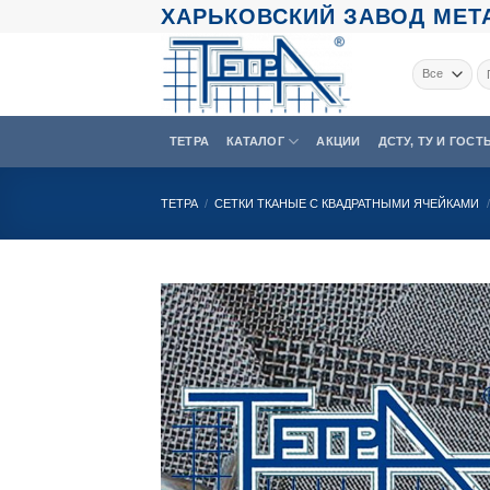
Skip
ХАРЬКОВСКИЙ ЗАВОД МЕТА
to
content
Ис
ТЕТРА
КАТАЛОГ
АКЦИИ
ДСТУ, ТУ И ГОСТ
ТЕТРА
/
СЕТКИ ТКАНЫЕ С КВАДРАТНЫМИ ЯЧЕЙКАМИ
/