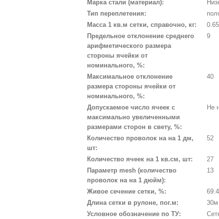
Марка стали (материал):
Низ
Тип переплетения:
пол
Масса 1 кв.м сетки, справочно, кг:
0.6
Предельное отклонение среднего
9
арифметического размера
стороны ячейки от
номинального, %:
Максимальное отклонение
40
размера стороны ячейки от
номинального, %:
Допускаемое число ячеек с
Не 
максимально увеличенными
размерами сторон в свету, %:
Количество проволок на на 1 дм,
52
шт:
Количество ячеек на 1 кв.см, шт:
27
Параметр mesh (количество
13
проволок на на 1 дюйм):
Живое сечение сетки, %:
69.
Длина сетки в рулоне, пог.м:
30м
Условное обозначение по ТУ:
Сет