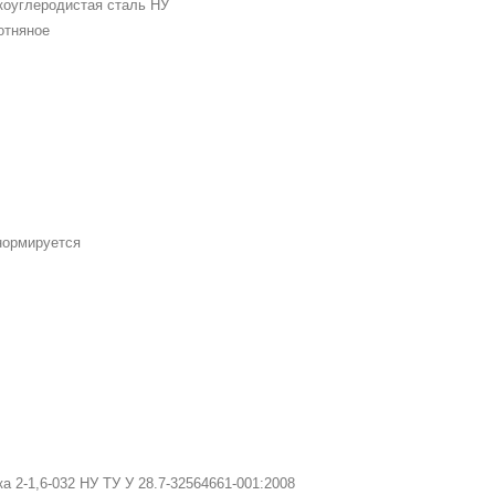
коуглеродистая сталь НУ
отняное
5
нормируется
4
ка 2-1,6-032 НУ ТУ У 28.7-32564661-001:2008