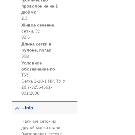
(количество
проволок на на 1
дюйм):
2.3
Живое сечение
сетки, %:
82.6
Длина сетки в
рулоне, пог.м:
30м
Условное
обозначение по
ТУ:
Сетка 2-10-1 НЖ ТУ У
28.7-32564661-
001:2008
- Info
Наличие сеток из
другой марки стали
(материала), сеток с