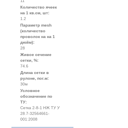
11
Количество ячеек
на 1 кв.см, шт:
1.2
Параметр mesh
(количество
проволок на на 1
дюйм):
28
Живое сечение
сетки, %:
74.6
Длина сетки в
рулоне, пог.м:
30м
Условное
обозначение по
ТУ:
Сетка 2-8-1 НЖ ТУ У
28.7-32564661-
001:2008