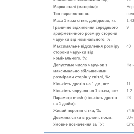
Марка сталі (матеріал):
Нер
Тип переплетення:
пол
Маса 1 кв.м сітки, довідково, кг:
1.4
Граничне відхилення середнього
9
арифметичного розміру сторони
чарунки від номінального, %:
Максимальне відхилення розміру
40
сторони чарунки від
номінального, %:
Допустиме число чарунок з
Не 
максимально збільшеними
розмірами сторін у світлі, %:
Кількість дротів на 1 дм, шт:
11
Кількість чарунок на 1 кв.см, шт:
1.2
Параметр mesh (кількість дротів
28
на 1 дюйм):
Живий перетин сітки, %:
74.
Довжина сітки в рулоні, пог.м:
30м
Умовне позначення за ТУ:
Сіт