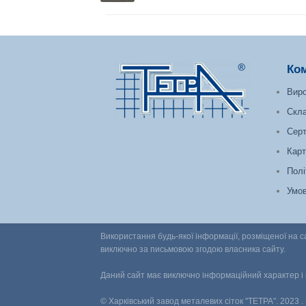
Ко
Виро
Скл
Серт
Карт
Полі
Умов
Використання будь-якої інформації, розміщеної на са
виключно за письмовою згодою власника сайту.
Даний сайт має виключно інформаційний характер і
© Харківський завод металевих сіток "ТЕТРА". 2023 .