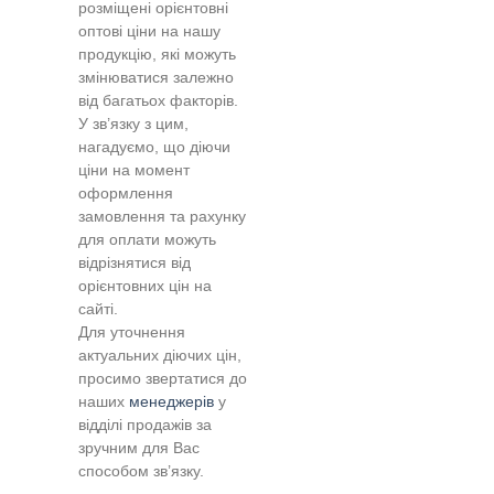
розміщені орієнтовні
оптові ціни на нашу
продукцію, які можуть
змінюватися залежно
від багатьох факторів.
У зв’язку з цим,
нагадуємо, що діючи
ціни на момент
оформлення
замовлення та рахунку
для оплати можуть
відрізнятися від
орієнтовних цін на
сайті.
Для уточнення
актуальних діючих цін,
просимо звертатися до
наших
менеджерів
у
відділі продажів за
зручним для Вас
способом зв’язку.