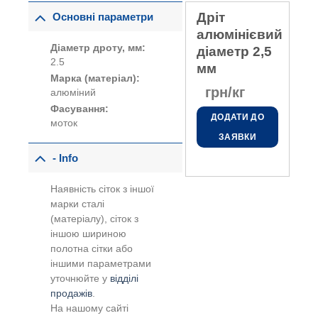
Дріт
Основні параметри
алюмінієвий
Діаметр дроту, мм:
діаметр 2,5
2.5
мм
Марка (матеріал):
грн/кг
алюміний
Фасування:
ДОДАТИ ДО
моток
ЗАЯВКИ
- Info
Наявність сіток з іншої
марки сталі
(матеріалу), сіток з
іншою шириною
полотна сітки або
іншими параметрами
уточнюйте у
відділі
продажів
.
На нашому сайті