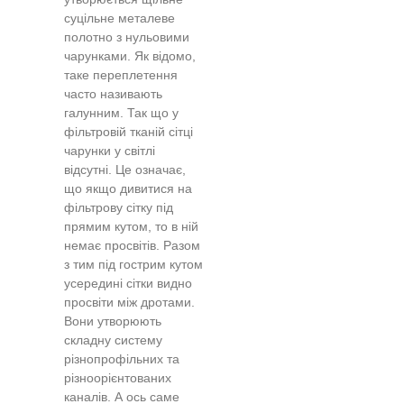
суцільне металеве
полотно з нульовими
чарунками. Як відомо,
таке переплетення
часто називають
галунним. Так що у
фільтровій тканій сітці
чарунки у світлі
відсутні. Це означає,
що якщо дивитися на
фільтрову сітку під
прямим кутом, то в ній
немає просвітів. Разом
з тим під гострим кутом
усередині сітки видно
просвіти між дротами.
Вони утворюють
складну систему
різнопрофільних та
різноорієнтованих
каналів. А ось саме