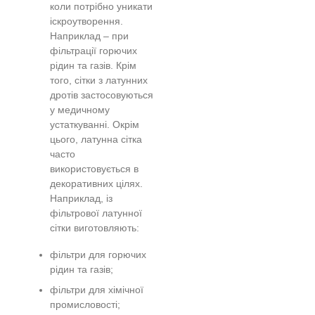
коли потрібно уникати
іскроутворення.
Наприклад – при
фільтрації горючих
рідин та газів. Крім
того, сітки з латунних
дротів застосовуються
у медичному
устаткуванні. Окрім
цього, латунна сітка
часто
використовується в
декоративних цілях.
Наприклад, із
фільтрової латунної
сітки виготовляють:
фільтри для горючих
рідин та газів;
фільтри для хімічної
промисловості;