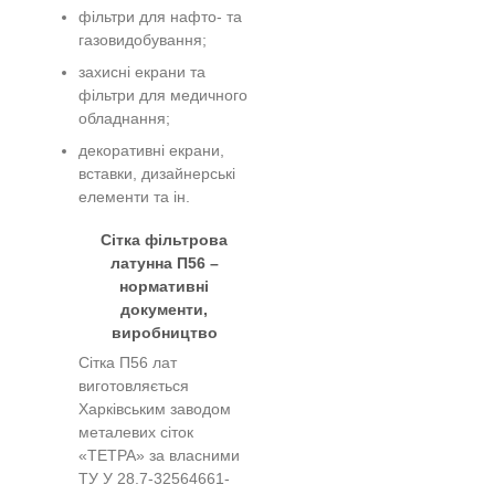
фільтри для нафто- та
газовидобування;
захисні екрани та
фільтри для медичного
обладнання;
декоративні екрани,
вставки, дизайнерські
елементи та ін.
Сітка фільтрова
латунна П56 –
нормативні
документи,
виробництво
Сітка П56 лат
виготовляється
Харківським заводом
металевих сіток
«ТЕТРА» за власними
ТУ У 28.7-32564661-