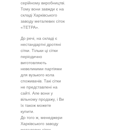
серійному виробництві.
Тому вони завжди є на
складі Харківського
заводу металевих сіток
«ТЕТРА».
До речі, на складі є
нестандартні дротяні
сітки. Тільки ці сітки
періодично
виготовляють
невеликими партіями
для вузького кола
споживачів. Такі сітки
не представлені на
сайті. Але вони у
вільному продажу, і Ви
їх також можете
купити.
До того ж, менеджери
Харківського заводу
металевих сіток