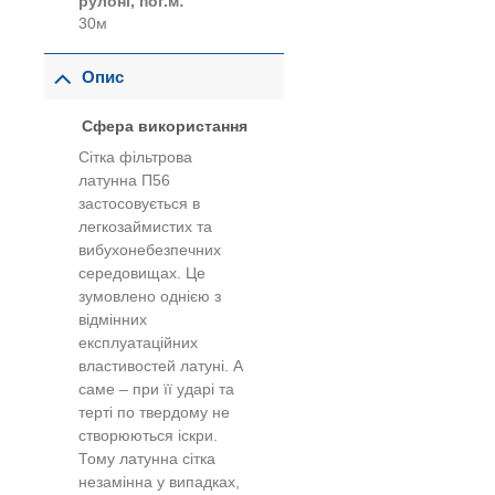
рулоні, пог.м:
30м
Опис
Сфера використання
Сітка фільтрова
латунна П56
застосовується в
легкозаймистих та
вибухонебезпечних
середовищах. Це
зумовлено однією з
відмінних
експлуатаційних
властивостей латуні. А
саме – при її ударі та
терті по твердому не
створюються іскри.
Тому латунна сітка
незамінна у випадках,