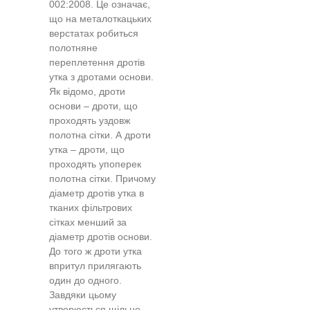
002:2008. Це означає,
що на металоткацьких
верстатах робиться
полотняне
переплетення дротів
утка з дротами основи.
Як відомо, дроти
основи – дроти, що
проходять уздовж
полотна сітки. А дроти
утка – дроти, що
проходять упоперек
полотна сітки. Причому
діаметр дротів утка в
тканих фільтрових
сітках менший за
діаметр дротів основи.
До того ж дроти утка
впритул прилягають
один до одного.
Завдяки цьому
утворюється щільне