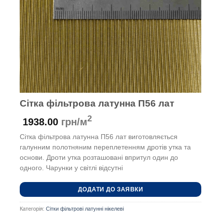
Сітка фільтрова латунна П56 лат
2
1938.00
грн/м
Сітка фільтрова латунна П56 лат виготовляється
галунним полотняним переплетенням дротів утка та
основи. Дроти утка розташовані впритул один до
одного. Чарунки у світлі відсутні
ДОДАТИ ДО ЗАЯВКИ
Категорія:
Сітки фільтрові латунні нікелеві