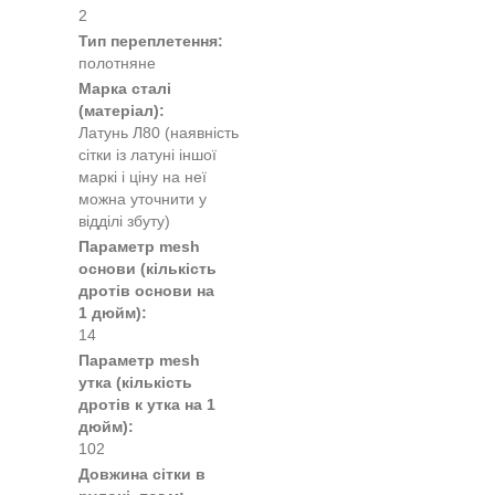
2
Тип переплетення:
полотняне
Марка сталі
(матеріал):
Латунь Л80 (наявність
сітки із латуні іншої
маркі і ціну на неї
можна уточнити у
відділі збуту)
Параметр mesh
основи (кількість
дротів основи на
1 дюйм):
14
Параметр mesh
утка (кількість
дротів к утка на 1
дюйм):
102
Довжина сітки в