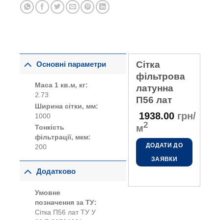
Сітка
Основні параметри
фільтрова
Маса 1 кв.м, кг:
латунна
2.73
П56 лат
Ширина сітки, мм:
1938.00
грн/
1000
2
м
Тонкість
фільтрації, мкм:
ДОДАТИ ДО
200
ЗАЯВКИ
Додатково
Умовне
позначення за ТУ:
Сітка П56 лат ТУ У