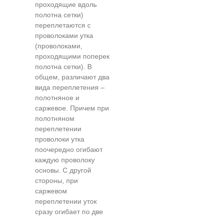
проходящие вдоль
полотна сетки)
переплетаются с
проволоками утка
(проволоками,
проходящими поперек
полотна сетки). В
общем, различают два
вида переплетения –
полотняное и
саржевое. Причем при
полотняном
переплетении
проволоки утка
поочередно огибают
каждую проволоку
основы. С другой
стороны, при
саржевом
переплетении уток
сразу огибает по две