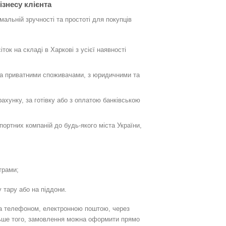
ізнесу клієнта
мальній зручності та простоті для покупців
ок на складі в Харкові з усієї наявності
та приватними споживачами, з юридичними та
рахунку, за готівку або з оплатою банківською
ортних компаній до будь-якого міста України,
трами;
 тару або на піддони.
за телефоном, електронною поштою, через
льше того, замовлення можна оформити прямо