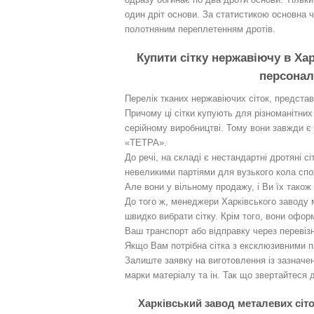
один дріт основи. За статистикою основна ч
полотняним переплетенням дротів.
Купити сітку нержавіючу в Харк
персонал
Перелік тканих нержавіючих сіток, представ
Причому ці сітки купують для різноманітних
серійному виробництві. Тому вони завжди є 
«ТЕТРА».
До речі, на складі є нестандартні дротяні сі
невеликими партіями для вузького кола спожи
Але вони у вільному продажу, і Ви їх також
До того ж, менеджери Харківського заводу
швидко вибрати сітку. Крім того, вони офор
Ваш транспорт або відправку через перевіз
Якщо Вам потрібна сітка з ексклюзивними п
Залиште заявку на виготовлення із зазначе
марки матеріалу та ін. Так що звертайтеся 
Харківський завод металевих сіт