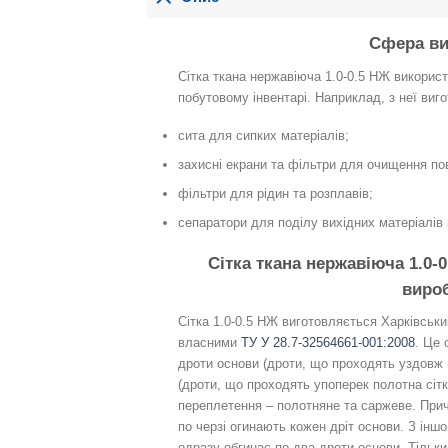
Сфера ви
Сітка ткана нержавіюча 1.0-0.5 НЖ викорис
побутовому інвентарі. Наприклад, з неї виг
сита для сипких матеріалів;
захисні екрани та фільтри для очищення пові
фільтри для рідин та розплавів;
сепаратори для поділу вихідних матеріалів 
Сітка ткана нержавіюча 1.0-
виро
Сітка 1.0-0.5 НЖ виготовляється Харківськ
власними
ТУ У 28.7-32564661-001:2008
. Це 
дроти основи (дроти, що проходять уздовж 
(дроти, що проходять упоперек полотна сітк
переплетення – полотняне та саржеве. При
по черзі огинають кожен дріт основи. З інш
одразу обгинає по два дроти основи. Тільки