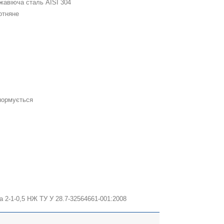
жавіюча сталь AISI 304
отняне
4
нормується
4
ка 2-1-0,5 НЖ ТУ У 28.7-32564661-001:2008