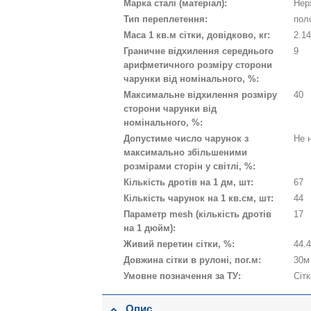
Марка сталі (матеріал):
Нер
Тип переплетення:
пол
Маса 1 кв.м сітки, довідково, кг:
2.1
Граничне відхилення середнього
9
арифметичного розміру сторони
чарунки від номінального, %:
Максимальне відхилення розміру
40
сторони чарунки від
номінального, %:
Допустиме число чарунок з
Не 
максимально збільшеними
розмірами сторін у світлі, %:
Кількість дротів на 1 дм, шт:
67
Кількість чарунок на 1 кв.см, шт:
44
Параметр mesh (кількість дротів
17
на 1 дюйм):
Живий перетин сітки, %:
44.
Довжина сітки в рулоні, пог.м:
30м
Умовне позначення за ТУ:
Сіт
Опис