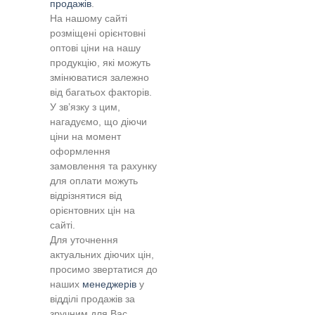
продажів
.
На нашому сайті
розміщені орієнтовні
оптові ціни на нашу
продукцію, які можуть
змінюватися залежно
від багатьох факторів.
У зв’язку з цим,
нагадуємо, що діючи
ціни на момент
оформлення
замовлення та рахунку
для оплати можуть
відрізнятися від
орієнтовних цін на
сайті.
Для уточнення
актуальних діючих цін,
просимо звертатися до
наших
менеджерів
у
відділі продажів за
зручним для Вас