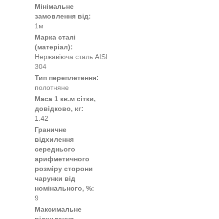
Мінімальне
замовлення від:
1м
Марка сталі
(матеріал):
Нержавіюча сталь AISI
304
Тип переплетення:
полотняне
Маса 1 кв.м сітки,
довідково, кг:
1.42
Граничне
відхилення
середнього
арифметичного
розміру сторони
чарунки від
номінального, %:
9
Максимальне