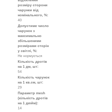
відхилення
розміру сторони
чарунки від
номінального, %:
40
Допустиме число
чарунок з
максимально
збільшеними
розмірами сторін
у світлі, %:
Не нормується
Кількість дротів
на 1 дм, шт:
54
Кількість чарунок
на 1 кв.см, шт:
29
Параметр mesh
(кількість дротів
на 1 дюйм):
14