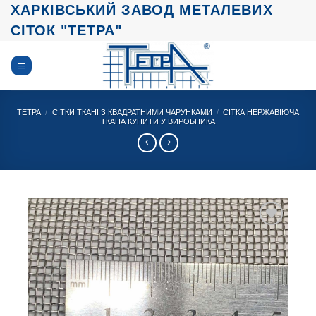
Skip
ХАРКІВСЬКИЙ ЗАВОД МЕТАЛЕВИХ
to
СІТОК "ТЕТРА"
content
ТЕТРА
/
СІТКИ ТКАНІ З КВАДРАТНИМИ ЧАРУНКАМИ
/
СІТКА НЕРЖАВІЮЧА
ТКАНА КУПИТИ У ВИРОБНИКА