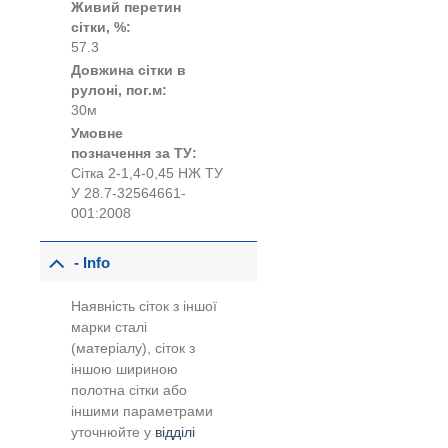
Живий перетин
сітки, %:
57.3
Довжина сітки в
рулоні, пог.м:
30м
Умовне
позначення за ТУ:
Сітка 2-1,4-0,45 НЖ ТУ
У 28.7-32564661-
001:2008
- Info
Наявність сіток з іншої
марки сталі
(матеріалу), сіток з
іншою шириною
полотна сітки або
іншими параметрами
уточнюйте у
відділі