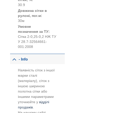
30.9
Довжина сітки в
рулоні, пог.м:
30м
Умовне
позначення за ТУ:
Сітка 2-0,25-0,2 НЖ ТУ
У 28.7-32564661-
001:2008
- Info
Наявність сіток з іншої
марки сталі
(матеріалу), сіток з
іншою шириною
полотна сітки або
іншими параметрами
уточнюйте у
відділі
продажів
.
На нашому сайті