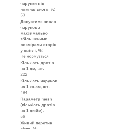
чарунки від
номінального, %:
50
Допустиме число
чарунок з
максимально
збільшеними
розмірами сторін
у світлі, %:
Не нормується
Кількість дротів
на 1 дм, шт:
222
Кількість чарунок
на 1 кв.см, шт:
494
Параметр mesh
(кількість дротів
на 1 дюйм):
56
Живий перетин
сітки, %: