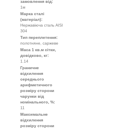
замовлення від:
1м
Марка сталі
(матеріал):
Нержавіюча сталь AISI
304
Тип переплетення:
полотняне, саржеве
Маса 1 кв.м сітки,
довідково, кг:
1.14
Граничне
відхилення
середнього
арифметичного
розміру сторони
чарунки від
номінального, %:
11
Максимальне
відхилення
розміру сторони