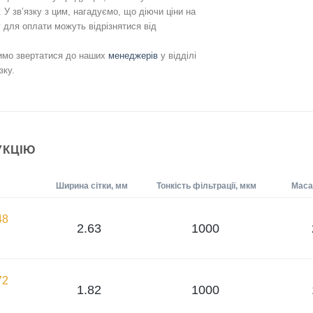
 У зв’язку з цим, нагадуємо, що діючи ціни на
для оплати можуть відрізнятися від
симо звертатися до наших
менеджерів
у відділі
зку.
УКЦІЮ
Ширина сітки, мм
Тонкість фільтрації, мкм
Маса 
48
2.63
1000
72
1.82
1000