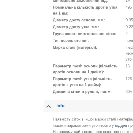
Мінімальне замовлення від:
1м
Номінальна кількість дротів утка
495
на 1 дм:
Діаметр дроту основи, мм:
0.3
Діаметр дроту утка, мм:
0.2
Група якості виготовлення сітки:
2
Тип переплетення:
пол
Марка сталі (матеріал):
Нер
нерж
уточ
Параметр mesh основи (кількість
16
дротів основи на 1 дюйм):
Параметр mesh утка (кількість
126
дротів к утка на 1 дюйм):
Довжина сітки в рулоні, пог.м:
30м
- Info
Наявність сіток з іншої марки сталі (матері
іншими параметрами уточнюйте у
відділі п
На нашому сайті розміщені орієнтовні оптов