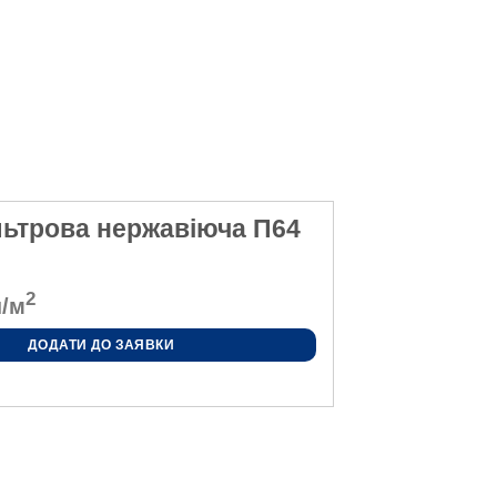
льтрова нержавіюча П64
2
/м
ДОДАТИ ДО ЗАЯВКИ