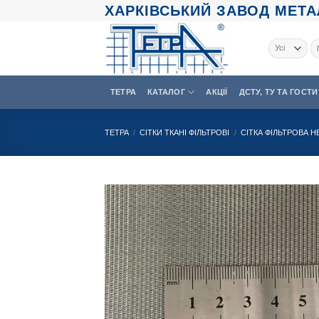
Skip
ХАРКІВСЬКИЙ ЗАВОД МЕТАЛ
to
content
Шу
ТЕТРА
КАТАЛОГ
АКЦІЇ
ДСТУ, ТУ ТА ГОСТИ
ТЕТРА
/
СІТКИ ТКАНІ ФІЛЬТРОВІ
/
СІТКА ФІЛЬТРОВА 