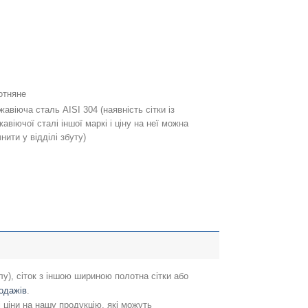
5
2
отняне
жавіюча сталь AISI 304 (наявність сітки із
авіючої сталі іншої маркі і ціну на неї можна
нити у відділі збуту)
алу), сіток з іншою шириною полотна сітки або
родажів
.
і ціни на нашу продукцію, які можуть