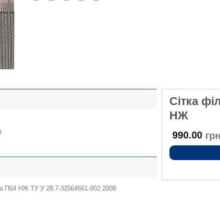
Сітка фі
НЖ
3
0
990.00
грн
ка П64 НЖ ТУ У 28.7-32564661-002:2008