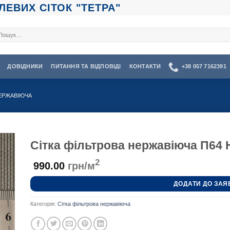
ЕВИХ СІТОК "ТЕТРА"
кати:
ДОВІДНИКИ
ПИТАННЯ ТА ВІДПОВІДІ
КОНТАКТИ
+38 057 7162391
НЕРЖАВІЮЧА
Сітка фільтрова нержавіюча П64
2
990.00
грн/м
ДОДАТИ ДО ЗАЯ
Категорія:
Сітка фільтрова нержавіюча