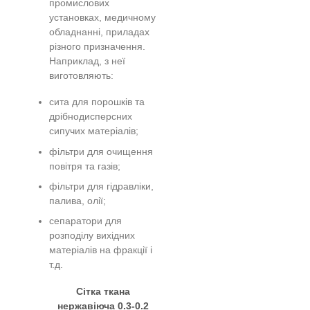
промислових
установках, медичному
обладнанні, приладах
різного призначення.
Наприклад, з неї
виготовляють:
сита для порошків та
дрібнодисперсних
сипучих матеріалів;
фільтри для очищення
повітря та газів;
фільтри для гідравліки,
палива, олії;
сепаратори для
розподілу вихідних
матеріалів на фракції і
т.д.
Сітка ткана
нержавіюча 0.3-0.2