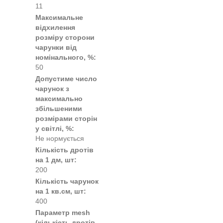
11
Максимальне
відхилення
розміру сторони
чарунки від
номінального, %:
50
Допустиме число
чарунок з
максимально
збільшеними
розмірами сторін
у світлі, %:
Не нормується
Кількість дротів
на 1 дм, шт:
200
Кількість чарунок
на 1 кв.см, шт:
400
Параметр mesh
(кількість дротів