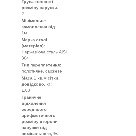
Група точності
розміру чарунки:
2
Мінімальне
замовлення від:
1м
Марка сталі
(матеріал):
Нержавіюча сталь AISI
304
Тип переплетення:
полотняне, саржеве
Маса 1 кв.м сітки,
довідково, кг:
1.03
Граничне
відхилення
середнього
арифметичного
розміру сторони
чарунки від
номінального, %: