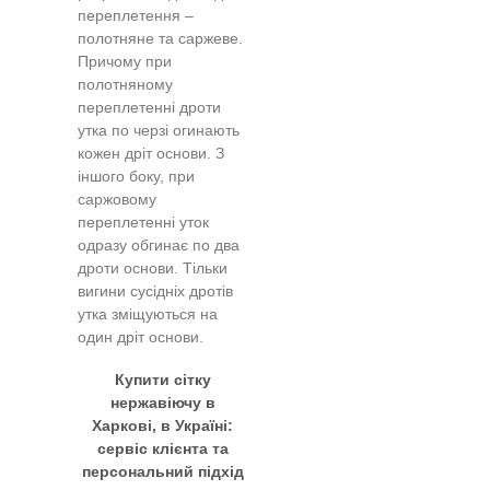
переплетення –
полотняне та саржеве.
Причому при
полотняному
переплетенні дроти
утка по черзі огинають
кожен дріт основи. З
іншого боку, при
саржовому
переплетенні уток
одразу обгинає по два
дроти основи. Тільки
вигини сусідніх дротів
утка зміщуються на
один дріт основи.
Купити сітку
нержавіючу в
Харкові, в Україні:
сервіс клієнта та
персональний підхід