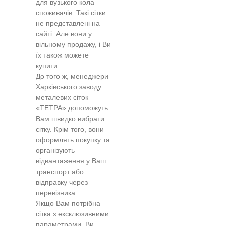
для вузького кола
споживачів. Такі сітки
не представлені на
сайті. Але вони у
вільному продажу, і Ви
їх також можете
купити.
До того ж, менеджери
Харківського заводу
металевих сіток
«ТЕТРА» допоможуть
Вам швидко вибрати
сітку. Крім того, вони
оформлять покупку та
організують
відвантаження у Ваш
транспорт або
відправку через
перевізника.
Якщо Вам потрібна
сітка з ексклюзивними
параметрами, Ви