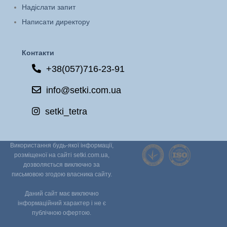
Надіслати запит
Написати директору
Контакти
+38(057)716-23-91
info@setki.com.ua
setki_tetra
Використання будь-якої інформації,
розміщеної на сайті setki.com.ua,
дозволяється виключно за
письмовою згодою власника сайту.
Даний сайт має виключно
інформаційний характер і не є
публічною офертою.