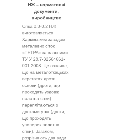
НЖ – нормативні
документи,
виробництво
Сітка 0.3-0.2 НЖ
виготовляється
Харківським заводом
металевих сіток
«ТЕТРА» за власними
ТУ У 28.7-32564661-
001:2008. Це означає,
що на металоткацьких
верстатах дроти
основи (дроти, що
проходять уздовж
полотна сітки)
переплітаються з
дротами утка (дроти,
що проходять
упоперек полотна
сітки). Загалом,
розрізняють два види