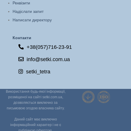
Реквізити
Надіслати запит
Написати директору
Контакти
+38(057)716-23-91
info@setki.com.ua
setki_tetra
Використання будь-якої інформації,
розміщеної на сайті setki.com.ua,
дозволяється виключно за
письмовою згодою власника сайту.
Даний сайт має виключно
інформаційний характер і не є
публічною офертою.