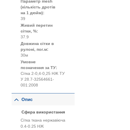
Параметр mesh
(кількість дротів
на 1 дюйм):
39
Живий перетин
сітки, %:
37.9
Довжина сітки в
рулоні, пог.м:
30м
Умовне
позначення за ТУ:
Сітка 2-0,4-0,25 НЖ ТУ
У 28.7-32564661-
001:2008
Опис
Сфера використання
Сітка ткана нержавіюча
0.4-0.25 НЖ