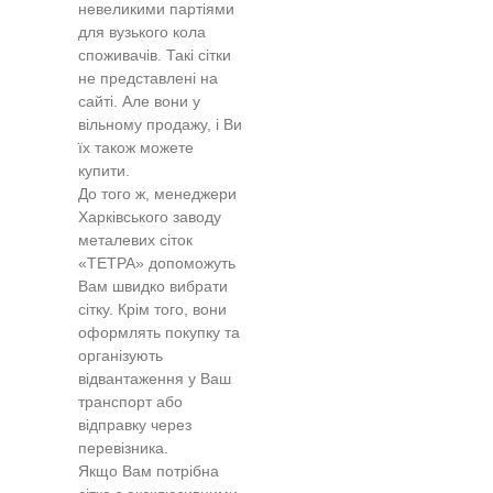
невеликими партіями
для вузького кола
споживачів. Такі сітки
не представлені на
сайті. Але вони у
вільному продажу, і Ви
їх також можете
купити.
До того ж, менеджери
Харківського заводу
металевих сіток
«ТЕТРА» допоможуть
Вам швидко вибрати
сітку. Крім того, вони
оформлять покупку та
організують
відвантаження у Ваш
транспорт або
відправку через
перевізника.
Якщо Вам потрібна