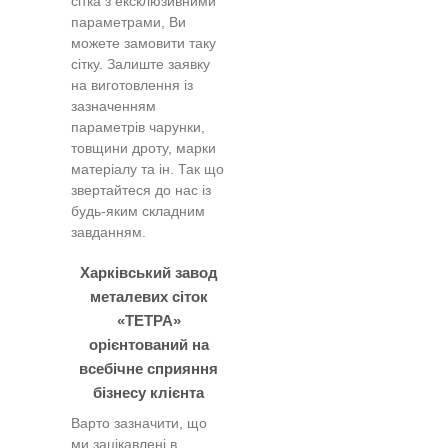
сітка з ексклюзивними
параметрами, Ви
можете замовити таку
сітку. Залиште заявку
на виготовлення із
зазначенням
параметрів чарунки,
товщини дроту, марки
матеріалу та ін. Так що
звертайтеся до нас із
будь-яким складним
завданням.
Харківський завод
металевих сіток
«ТЕТРА»
орієнтований на
всебічне сприяння
бізнесу клієнта
Варто зазначити, що
ми зацікавлені в