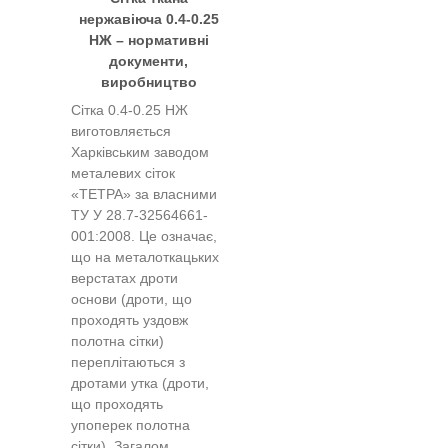
нержавіюча 0.4-0.25
НЖ – нормативні
документи,
виробництво
Сітка 0.4-0.25 НЖ
виготовляється
Харківським заводом
металевих сіток
«ТЕТРА» за власними
ТУ У 28.7-32564661-
001:2008. Це означає,
що на металоткацьких
верстатах дроти
основи (дроти, що
проходять уздовж
полотна сітки)
переплітаються з
дротами утка (дроти,
що проходять
упоперек полотна
сітки). Загалом,