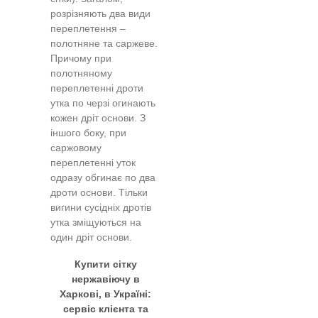
розрізняють два види
переплетення –
полотняне та саржеве.
Причому при
полотняному
переплетенні дроти
утка по черзі огинають
кожен дріт основи. З
іншого боку, при
саржовому
переплетенні уток
одразу обгинає по два
дроти основи. Тільки
вигини сусідніх дротів
утка зміщуються на
один дріт основи.
Купити сітку
нержавіючу в
Харкові, в Україні:
сервіс клієнта та