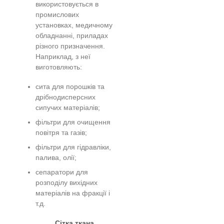
використовується в
промислових
установках, медичному
обладнанні, приладах
різного призначення.
Наприклад, з неї
виготовляють:
сита для порошків та
дрібнодисперсних
сипучих матеріалів;
фільтри для очищення
повітря та газів;
фільтри для гідравліки,
палива, олії;
сепаратори для
розподілу вихідних
матеріалів на фракції і
т.д.
Сітка ткана