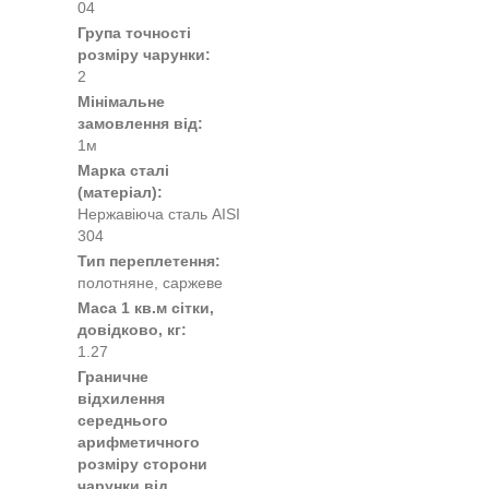
04
Група точності
розміру чарунки:
2
Мінімальне
замовлення від:
1м
Марка сталі
(матеріал):
Нержавіюча сталь AISI
304
Тип переплетення:
полотняне, саржеве
Маса 1 кв.м сітки,
довідково, кг:
1.27
Граничне
відхилення
середнього
арифметичного
розміру сторони
чарунки від