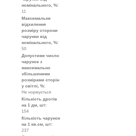
номінального, %:
11
Максимальне
відхилення
розміру сторони
чарунки від
номінального, %:
50
Допустиме число
чарунок з
максимально
збільшеними
розмірами сторін
у світлі, %:
Не нормується
Кількість дротів
на 1 дм, шт:
154
Кількість чарунок
на 1 кв.см, шт:
237