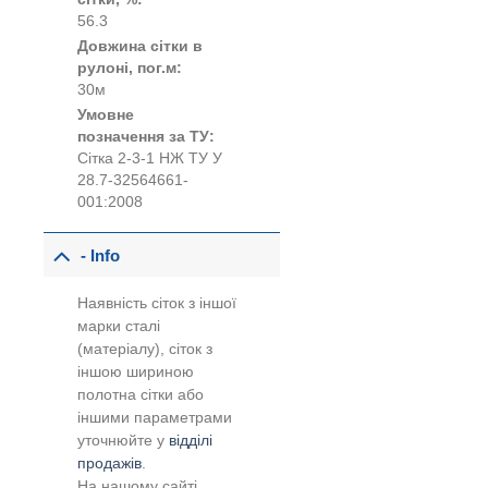
56.3
Довжина сітки в
рулоні, пог.м:
30м
Умовне
позначення за ТУ:
Сітка 2-3-1 НЖ ТУ У
28.7-32564661-
001:2008
- Info
Наявність сіток з іншої
марки сталі
(матеріалу), сіток з
іншою шириною
полотна сітки або
іншими параметрами
уточнюйте у
відділі
продажів
.
На нашому сайті