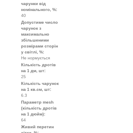
чарунки від
номінального, %:
40
Допустиме число
чарунок з
максимально
збільшеними
розмірами сторін
у світлі, %:
Не нормується
Кількість дротів
на 1 дм, шт:
25
Кількість чарунок
на 1 кв.см, шт:
6.3
Параметр mesh
(кількість дротів
на 1 дюйм):
64
Живий перетин
сітки, %: