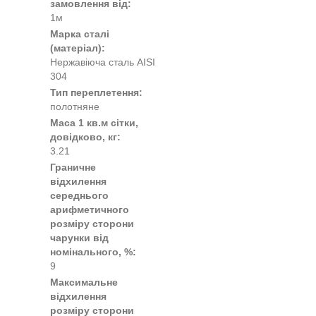
замовлення від:
1м
Марка сталі
(матеріал):
Нержавіюча сталь AISI
304
Тип переплетення:
полотняне
Маса 1 кв.м сітки,
довідково, кг:
3.21
Граничне
відхилення
середнього
арифметичного
розміру сторони
чарунки від
номінального, %:
9
Максимальне
відхилення
розміру сторони