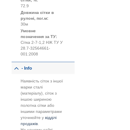
сітки, %:
72.9
Довжина сітки в
рулоні, пог.м:
30м
Умовне
позначення за ТУ:
Сітка 2-7-1,2 НЖ ТУ У
28.7-32564661-
001:2008
- Info
Наявність сіток з іншої
марки сталі
(матеріалу), сіток з
іншою шириною
полотна сітки або
іншими параметрами
уточнюйте у
відділі
продажів
.
На нашому сайті