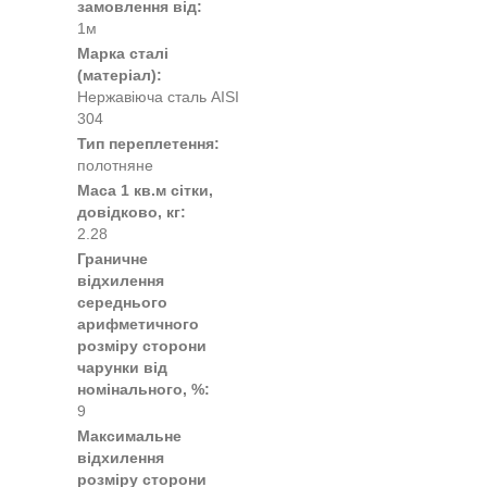
замовлення від:
1м
Марка сталі
(матеріал):
Нержавіюча сталь AISI
304
Тип переплетення:
полотняне
Маса 1 кв.м сітки,
довідково, кг:
2.28
Граничне
відхилення
середнього
арифметичного
розміру сторони
чарунки від
номінального, %:
9
Максимальне
відхилення
розміру сторони