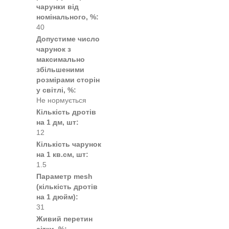
чарунки від
номінального, %:
40
Допустиме число
чарунок з
максимально
збільшеними
розмірами сторін
у світлі, %:
Не нормується
Кількість дротів
на 1 дм, шт:
12
Кількість чарунок
на 1 кв.см, шт:
1.5
Параметр mesh
(кількість дротів
на 1 дюйм):
31
Живий перетин