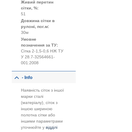
Живий перетин
сітки, %:
51
Довжина сітки в
рулоні, пог.м:
30м
Умовне
позначення за ТУ:
Сітка 2-1,5-0,6 НЖ ТУ
У 28.7-32564661-
001:2008
- Info
Наявність сіток з іншої
марки сталі
(матеріалу), сіток з
іншою шириною
полотна сітки або
іншими параметрами
уточнюйте у
відділі