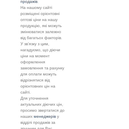
продажів
.
На нашому сайті
розміщені орієнтовні
оптові ціни на нашу
продукцію, які можуть
змінюватися залежно
від багатьох факторів.
У зв’язку з цим,
нагадуємо, що діючи
ціни на момент
оформлення
замовлення та рахунку
для оплати можуть
відрізнятися від
орієнтовних цін на
сайті.
Для уточнення
актуальних діючих цін,
просимо звертатися до
наших
менеджерів
у
відділі продажів за
зручним для Вас