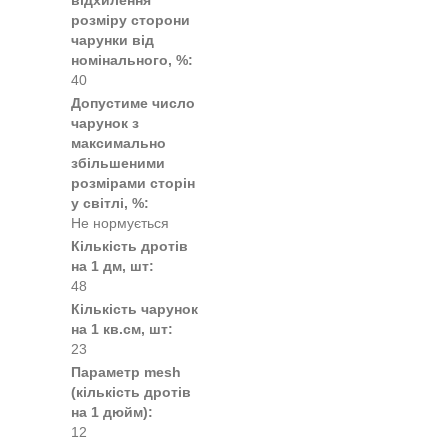
відхилення
розміру сторони
чарунки від
номінального, %:
40
Допустиме число
чарунок з
максимально
збільшеними
розмірами сторін
у світлі, %:
Не нормується
Кількість дротів
на 1 дм, шт:
48
Кількість чарунок
на 1 кв.см, шт:
23
Параметр mesh
(кількість дротів
на 1 дюйм):
12