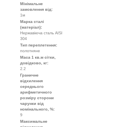
Мінімальне
замовлення від:
1м
Марка сталі
(матеріал):
Нержавіюча сталь AISI
304
Тип переплетення:
полотняне
Маса 1 кв.м сітки,
довідково, кг:
2.2
Граничне
відхилення
середнього
арифметичного
розміру сторони
чарунки від
номінального, %:
9
Максимальне