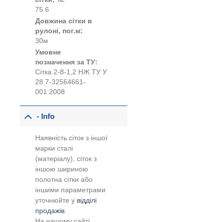
75.6
Довжина сітки в
рулоні, пог.м:
30м
Умовне
позначення за ТУ:
Сітка 2-8-1,2 НЖ ТУ У
28.7-32564661-
001:2008
- Info
Наявність сіток з іншої
марки сталі
(матеріалу), сіток з
іншою шириною
полотна сітки або
іншими параметрами
уточнюйте у
відділі
продажів
.
На нашому сайті