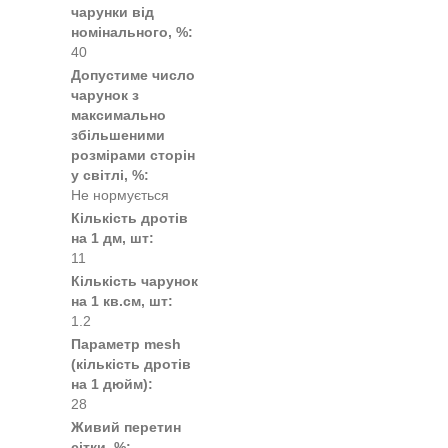
чарунки від
номінального, %:
40
Допустиме число
чарунок з
максимально
збільшеними
розмірами сторін
у світлі, %:
Не нормується
Кількість дротів
на 1 дм, шт:
11
Кількість чарунок
на 1 кв.см, шт:
1.2
Параметр mesh
(кількість дротів
на 1 дюйм):
28
Живий перетин
сітки, %: