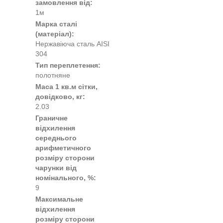
замовлення від:
1м
Марка сталі
(матеріал):
Нержавіюча сталь AISI
304
Тип переплетення:
полотняне
Маса 1 кв.м сітки,
довідково, кг:
2.03
Граничне
відхилення
середнього
арифметичного
розміру сторони
чарунки від
номінального, %:
9
Максимальне
відхилення
розміру сторони